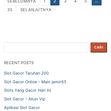
Paginasi
SEBELUMNYA
1
2
3
4
5
…
pos
35
SELANJUTNYA
Cari
CARI
RECENT POSTS
Slot Gacor Taruhan 200
Slot Gacor Online – Main jamin55
Slots Yang Gacor Hari Ini
Slot Gacor – Akun Vip
Aplikasi Slot Gacor