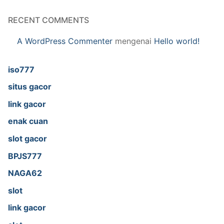
RECENT COMMENTS
A WordPress Commenter
mengenai
Hello world!
iso777
situs gacor
link gacor
enak cuan
slot gacor
BPJS777
NAGA62
slot
link gacor