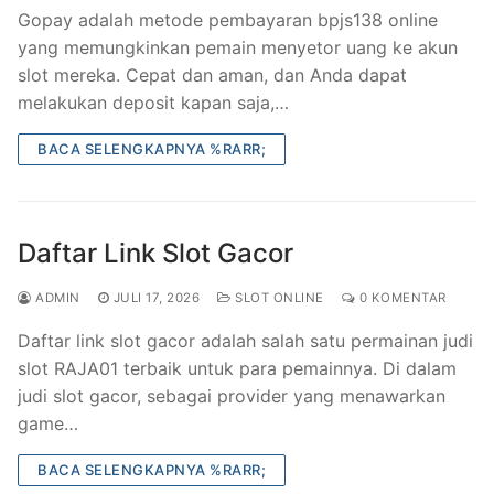
Gopay adalah metode pembayaran bpjs138 online
yang memungkinkan pemain menyetor uang ke akun
slot mereka. Cepat dan aman, dan Anda dapat
melakukan deposit kapan saja,…
BACA SELENGKAPNYA %RARR;
Daftar Link Slot Gacor
ADMIN
JULI 17, 2026
SLOT ONLINE
0 KOMENTAR
Daftar link slot gacor adalah salah satu permainan judi
slot RAJA01 terbaik untuk para pemainnya. Di dalam
judi slot gacor, sebagai provider yang menawarkan
game…
BACA SELENGKAPNYA %RARR;