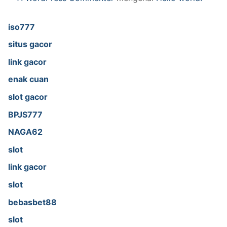
iso777
situs gacor
link gacor
enak cuan
slot gacor
BPJS777
NAGA62
slot
link gacor
slot
bebasbet88
slot