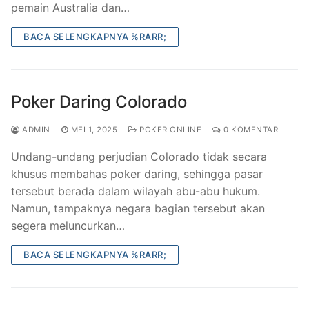
pemain Australia dan…
BACA SELENGKAPNYA %RARR;
Poker Daring Colorado
ADMIN
MEI 1, 2025
POKER ONLINE
0 KOMENTAR
Undang-undang perjudian Colorado tidak secara
khusus membahas poker daring, sehingga pasar
tersebut berada dalam wilayah abu-abu hukum.
Namun, tampaknya negara bagian tersebut akan
segera meluncurkan…
BACA SELENGKAPNYA %RARR;