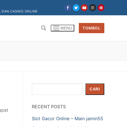
, DAN CASINO ONLINE
TOMBOL
MENU
Cari
CARI
RECENT POSTS
apat
Slot Gacor Online – Main jamin55