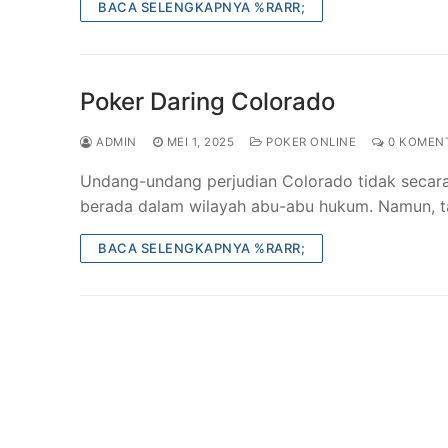
BACA SELENGKAPNYA %RARR;
Poker Daring Colorado
ADMIN
MEI 1, 2025
POKER ONLINE
0 KOMEN
Undang-undang perjudian Colorado tidak secara
berada dalam wilayah abu-abu hukum. Namun, t
BACA SELENGKAPNYA %RARR;