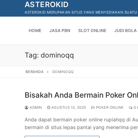
ASTEROKID
Lompat
ke
ASTEROKID MERUPAKAN SITUS YANG MENYEDIAKAN SUATU I
konten
HOME
JASA PBN
SLOT ONLINE
JUDI BOLA
Tag:
dominoqq
BERANDA
DOMINOQQ
Bisakah Anda Bermain Poker Onli
ADMIN
AGUSTUS 13, 2025
POKER ONLINE
0 
Anda dapat bermain poker online rupiahqq di Au
bermain di situs lepas pantai yang menerima pe