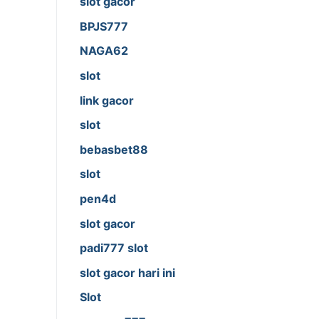
slot gacor
BPJS777
NAGA62
slot
link gacor
slot
bebasbet88
slot
pen4d
slot gacor
padi777 slot
slot gacor hari ini
Slot