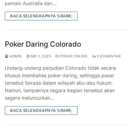
pemain Australia dan…
BACA SELENGKAPNYA %RARR;
Poker Daring Colorado
ADMIN
MEI 1, 2025
POKER ONLINE
0 KOMENTAR
Undang-undang perjudian Colorado tidak secara
khusus membahas poker daring, sehingga pasar
tersebut berada dalam wilayah abu-abu hukum.
Namun, tampaknya negara bagian tersebut akan
segera meluncurkan…
BACA SELENGKAPNYA %RARR;