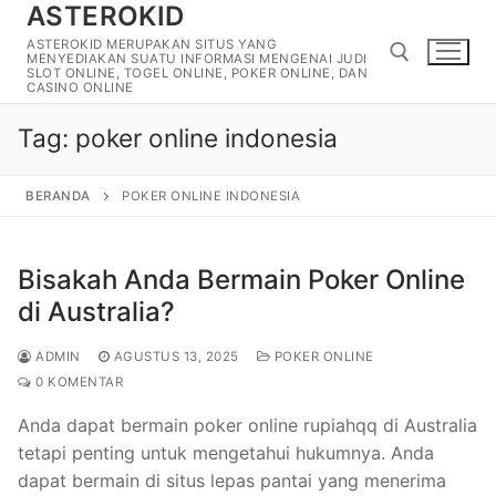
ASTEROKID
Lompat
ke
ASTEROKID MERUPAKAN SITUS YANG
MENYEDIAKAN SUATU INFORMASI MENGENAI JUDI
konten
SLOT ONLINE, TOGEL ONLINE, POKER ONLINE, DAN
CASINO ONLINE
Tag:
poker online indonesia
Cari:
BERANDA
POKER ONLINE INDONESIA
Bisakah Anda Bermain Poker Online
di Australia?
ADMIN
AGUSTUS 13, 2025
POKER ONLINE
0 KOMENTAR
Anda dapat bermain poker online rupiahqq di Australia
tetapi penting untuk mengetahui hukumnya. Anda
dapat bermain di situs lepas pantai yang menerima