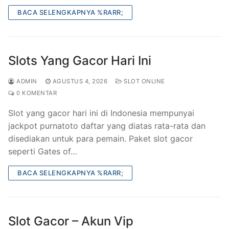
BACA SELENGKAPNYA %RARR;
Slots Yang Gacor Hari Ini
ADMIN
AGUSTUS 4, 2026
SLOT ONLINE
0 KOMENTAR
Slot yang gacor hari ini di Indonesia mempunyai
jackpot purnatoto daftar yang diatas rata-rata dan
disediakan untuk para pemain. Paket slot gacor
seperti Gates of…
BACA SELENGKAPNYA %RARR;
Slot Gacor – Akun Vip