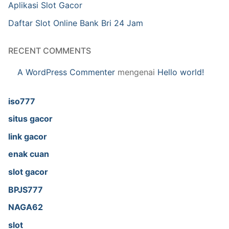
Aplikasi Slot Gacor
Daftar Slot Online Bank Bri 24 Jam
RECENT COMMENTS
A WordPress Commenter
mengenai
Hello world!
iso777
situs gacor
link gacor
enak cuan
slot gacor
BPJS777
NAGA62
slot