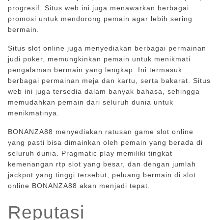
progresif. Situs web ini juga menawarkan berbagai
promosi untuk mendorong pemain agar lebih sering
bermain.
Situs slot online juga menyediakan berbagai permainan
judi poker, memungkinkan pemain untuk menikmati
pengalaman bermain yang lengkap. Ini termasuk
berbagai permainan meja dan kartu, serta bakarat. Situs
web ini juga tersedia dalam banyak bahasa, sehingga
memudahkan pemain dari seluruh dunia untuk
menikmatinya.
BONANZA88 menyediakan ratusan game slot online
yang pasti bisa dimainkan oleh pemain yang berada di
seluruh dunia. Pragmatic play memiliki tingkat
kemenangan rtp slot yang besar, dan dengan jumlah
jackpot yang tinggi tersebut, peluang bermain di slot
online BONANZA88 akan menjadi tepat.
Reputasi