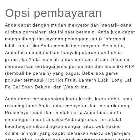
Opsi pembayaran
Anda dapat dengan mudah menyetor dan menarik dana
di situs permainan slot ini saat bermain. Anda juga dapat
menghubungi tim layanan pelanggan untuk informasi
lebih lanjut jika Anda memiliki pertanyaan. Selain itu,
Anda bisa mendapatkan banyak putaran dan bonus
gratis jika Anda memilih untuk bermain di sini. Situs ini
menawarkan berbagai jenis permainan dan memiliki RTP
(kembali ke pemain) yang bagus. Beberapa game
populer termasuk Hot Hot Fruit, Lantern Luck, Long Lai
Fa Cai Shen Deluxe, dan Wealth Inn.
Anda dapat menggunakan kartu kredit, kartu debit, atau
rekening bank Anda untuk menyetor dan menarik uang.
Prosesnya cepat dan mudah serta Anda tidak perlu
menunggu lama transaksi Anda diproses. Ini adalah
keuntungan dibandingkan dengan situs web kasino
online lainnya, yang dapat memakan waktu berjam-jam
atau bahkan berhari-hari untuk memproses permintaan