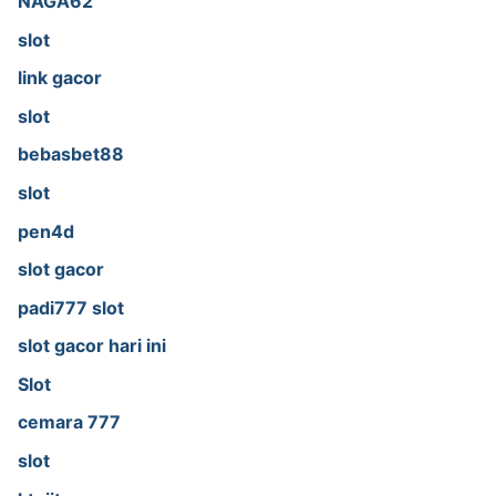
NAGA62
slot
link gacor
slot
bebasbet88
slot
pen4d
slot gacor
padi777 slot
slot gacor hari ini
Slot
cemara 777
slot