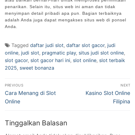
penarikan. Selain itu, situs web ini aman dan tidak
menyimpan detail pribadi apa pun. Bagian terbaiknya
adalah Anda juga dapat mengakses situs web di ponsel
Anda.
Tagged
daftar judi slot
,
daftar slot gacor
,
judi
online
,
judi slot
,
pragmatic play
,
situs judi slot online
,
slot gacor
,
slot gacor hari ini
,
slot online
,
slot terbaik
2025
,
sweet bonanza
Navigasi
PREVIOUS
NEXT
pos
Previous
Next
Cara Menang di Slot
Kasino Slot Online
post:
post:
Online
Filipina
Tinggalkan Balasan