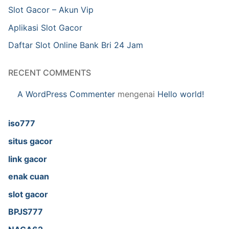
Slot Gacor – Akun Vip
Aplikasi Slot Gacor
Daftar Slot Online Bank Bri 24 Jam
RECENT COMMENTS
A WordPress Commenter
mengenai
Hello world!
iso777
situs gacor
link gacor
enak cuan
slot gacor
BPJS777