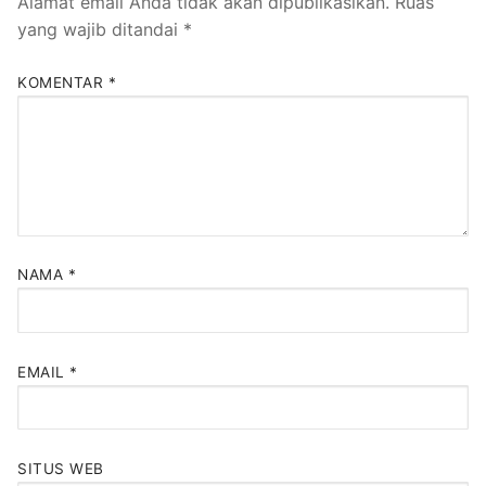
Alamat email Anda tidak akan dipublikasikan.
Ruas
yang wajib ditandai
*
KOMENTAR
*
NAMA
*
EMAIL
*
SITUS WEB