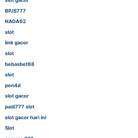
slot gacor
BPJS777
NAGA62
slot
link gacor
slot
bebasbet88
slot
pen4d
slot gacor
padi777 slot
slot gacor hari ini
Slot