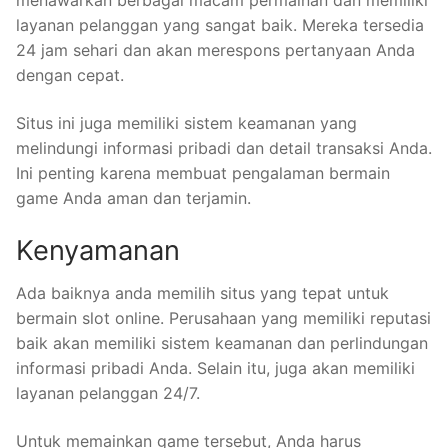
menawarkan berbagai macam permainan dan memiliki
layanan pelanggan yang sangat baik. Mereka tersedia
24 jam sehari dan akan merespons pertanyaan Anda
dengan cepat.
Situs ini juga memiliki sistem keamanan yang
melindungi informasi pribadi dan detail transaksi Anda.
Ini penting karena membuat pengalaman bermain
game Anda aman dan terjamin.
Kenyamanan
Ada baiknya anda memilih situs yang tepat untuk
bermain slot online. Perusahaan yang memiliki reputasi
baik akan memiliki sistem keamanan dan perlindungan
informasi pribadi Anda. Selain itu, juga akan memiliki
layanan pelanggan 24/7.
Untuk memainkan game tersebut, Anda harus