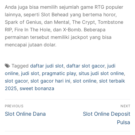
Anda juga bisa memilih sejumlah game RTG populer
lainnya, seperti Slot Behead yang bertema horor,
Spark of Genius, dan Mental, The Crypt, Tombstone
RIP, Fire In The Hole, dan X-Bomb. Beberapa
permainan tersebut memiliki jackpot yang bisa
mencapai jutaan dolar.
Tagged
daftar judi slot
,
daftar slot gacor
,
judi
online
,
judi slot
,
pragmatic play
,
situs judi slot online
,
slot gacor
,
slot gacor hari ini
,
slot online
,
slot terbaik
2025
,
sweet bonanza
Navigasi
PREVIOUS
NEXT
pos
Previous
Next
Slot Online Dana
Slot Online Deposit
post:
post:
Pulsa