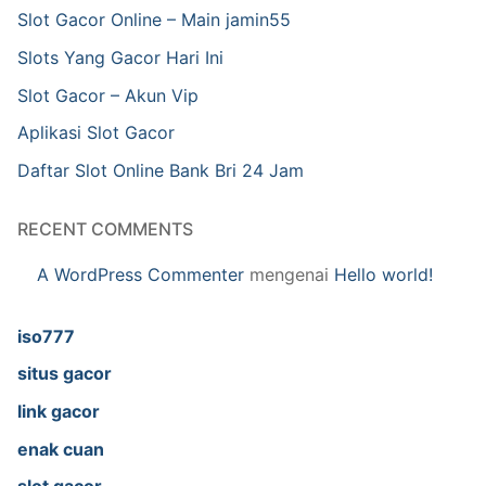
Slot Gacor Online – Main jamin55
Slots Yang Gacor Hari Ini
Slot Gacor – Akun Vip
Aplikasi Slot Gacor
Daftar Slot Online Bank Bri 24 Jam
RECENT COMMENTS
A WordPress Commenter
mengenai
Hello world!
iso777
situs gacor
link gacor
enak cuan