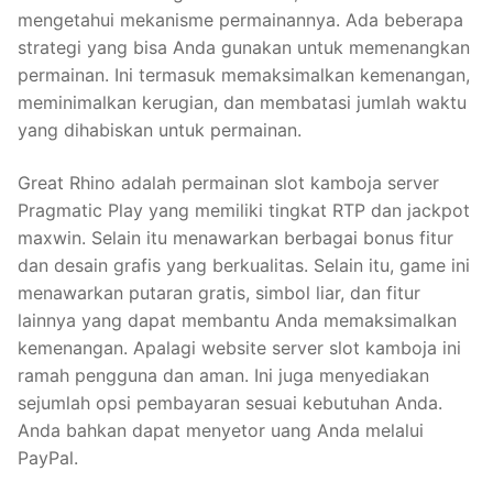
mengetahui mekanisme permainannya. Ada beberapa
strategi yang bisa Anda gunakan untuk memenangkan
permainan. Ini termasuk memaksimalkan kemenangan,
meminimalkan kerugian, dan membatasi jumlah waktu
yang dihabiskan untuk permainan.
Great Rhino adalah permainan slot kamboja server
Pragmatic Play yang memiliki tingkat RTP dan jackpot
maxwin. Selain itu menawarkan berbagai bonus fitur
dan desain grafis yang berkualitas. Selain itu, game ini
menawarkan putaran gratis, simbol liar, dan fitur
lainnya yang dapat membantu Anda memaksimalkan
kemenangan. Apalagi website server slot kamboja ini
ramah pengguna dan aman. Ini juga menyediakan
sejumlah opsi pembayaran sesuai kebutuhan Anda.
Anda bahkan dapat menyetor uang Anda melalui
PayPal.