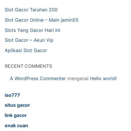
Slot Gacor Taruhan 200
Slot Gacor Online – Main jamin55
Slots Yang Gacor Hari Ini
Slot Gacor – Akun Vip
Aplikasi Slot Gacor
RECENT COMMENTS
A WordPress Commenter
mengenai
Hello world!
iso777
situs gacor
link gacor
enak cuan