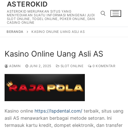
ASTEROKID
Lompat
ke
ASTEROKID MERUPAKAN SITUS YANG
MENYEDIAKAN SUATU INFORMASI MENGENAI JUDI
konten
SLOT ONLINE, TOGEL ONLINE, POKER ONLINE, DAN
CASINO ONLINE
BERANDA
KASINO ONLINE UANG ASLI AS
Cari:
Kasino Online Uang Asli AS
ADMIN
JUNI 2, 2025
SLOT ONLINE
0 KOMENTAR
Kasino online
https://lspdental.com/
terbaik, situs uang
asli AS menawarkan berbagai metode setoran. Ini
termasuk kartu kredit, dompet elektronik, dan transfer