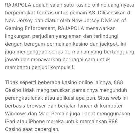
RAJAPOLA adalah salah satu kasino online uang nyata
berperingkat teratas untuk pemain AS. Dilisensikan di
New Jersey dan diatur oleh New Jersey Division of
Gaming Enforcement, RAJAPOLA menawarkan
lingkungan perjudian yang aman dan terlindungi
dengan beragam permainan kasino dan jackpot. Ini
juga menganggap serius permainan yang bertanggung
jawab dan menawarkan berbagai cara untuk
membantu penjudi kompulsif.
Tidak seperti beberapa kasino online lainnya, 888
Casino tidak mengharuskan pemainnya mengunduh
perangkat lunak atau aplikasi apa pun. Situs web ini
berbasis browser dan berjalan lancar di komputer
Windows dan Mac. Pemain juga dapat menggunakan
iPad atau iPhone mereka untuk memainkan 888
Casino saat bepergian.