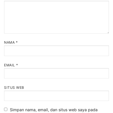
NAMA
*
EMAIL
*
SITUS WEB
Simpan nama, email, dan situs web saya pada