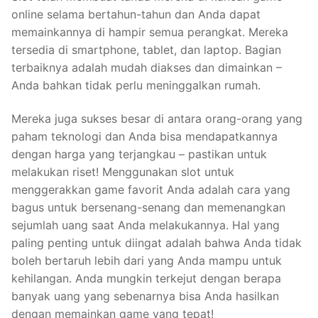
online selama bertahun-tahun dan Anda dapat
memainkannya di hampir semua perangkat. Mereka
tersedia di smartphone, tablet, dan laptop. Bagian
terbaiknya adalah mudah diakses dan dimainkan –
Anda bahkan tidak perlu meninggalkan rumah.
Mereka juga sukses besar di antara orang-orang yang
paham teknologi dan Anda bisa mendapatkannya
dengan harga yang terjangkau – pastikan untuk
melakukan riset! Menggunakan slot untuk
menggerakkan game favorit Anda adalah cara yang
bagus untuk bersenang-senang dan memenangkan
sejumlah uang saat Anda melakukannya. Hal yang
paling penting untuk diingat adalah bahwa Anda tidak
boleh bertaruh lebih dari yang Anda mampu untuk
kehilangan. Anda mungkin terkejut dengan berapa
banyak uang yang sebenarnya bisa Anda hasilkan
dengan memainkan game yang tepat!