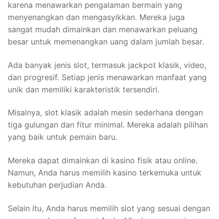
karena menawarkan pengalaman bermain yang
menyenangkan dan mengasyikkan. Mereka juga
sangat mudah dimainkan dan menawarkan peluang
besar untuk memenangkan uang dalam jumlah besar.
Ada banyak jenis slot, termasuk jackpot klasik, video,
dan progresif. Setiap jenis menawarkan manfaat yang
unik dan memiliki karakteristik tersendiri.
Misalnya, slot klasik adalah mesin sederhana dengan
tiga gulungan dan fitur minimal. Mereka adalah pilihan
yang baik untuk pemain baru.
Mereka dapat dimainkan di kasino fisik atau online.
Namun, Anda harus memilih kasino terkemuka untuk
kebutuhan perjudian Anda.
Selain itu, Anda harus memilih slot yang sesuai dengan