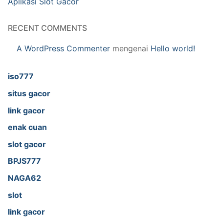
Aplikasi Slot Gacor
RECENT COMMENTS
A WordPress Commenter
mengenai
Hello world!
iso777
situs gacor
link gacor
enak cuan
slot gacor
BPJS777
NAGA62
slot
link gacor