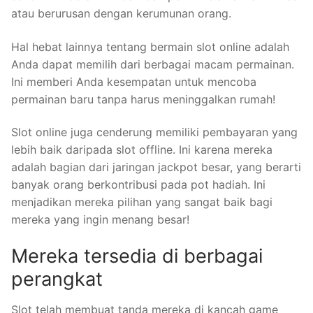
atau berurusan dengan kerumunan orang.
Hal hebat lainnya tentang bermain slot online adalah
Anda dapat memilih dari berbagai macam permainan.
Ini memberi Anda kesempatan untuk mencoba
permainan baru tanpa harus meninggalkan rumah!
Slot online juga cenderung memiliki pembayaran yang
lebih baik daripada slot offline. Ini karena mereka
adalah bagian dari jaringan jackpot besar, yang berarti
banyak orang berkontribusi pada pot hadiah. Ini
menjadikan mereka pilihan yang sangat baik bagi
mereka yang ingin menang besar!
Mereka tersedia di berbagai
perangkat
Slot telah membuat tanda mereka di kancah game