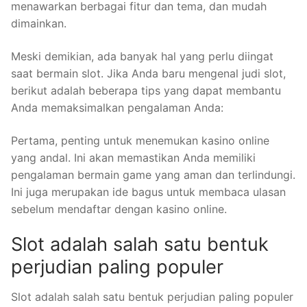
menawarkan berbagai fitur dan tema, dan mudah
dimainkan.
Meski demikian, ada banyak hal yang perlu diingat
saat bermain slot. Jika Anda baru mengenal judi slot,
berikut adalah beberapa tips yang dapat membantu
Anda memaksimalkan pengalaman Anda:
Pertama, penting untuk menemukan kasino online
yang andal. Ini akan memastikan Anda memiliki
pengalaman bermain game yang aman dan terlindungi.
Ini juga merupakan ide bagus untuk membaca ulasan
sebelum mendaftar dengan kasino online.
Slot adalah salah satu bentuk
perjudian paling populer
Slot adalah salah satu bentuk perjudian paling populer