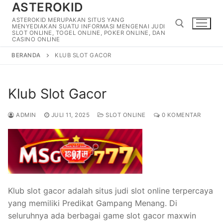
ASTEROKID
Lompat
ke
ASTEROKID MERUPAKAN SITUS YANG
MENYEDIAKAN SUATU INFORMASI MENGENAI JUDI
konten
SLOT ONLINE, TOGEL ONLINE, POKER ONLINE, DAN
CASINO ONLINE
BERANDA
KLUB SLOT GACOR
Cari:
Klub Slot Gacor
ADMIN
JULI 11, 2025
SLOT ONLINE
0 KOMENTAR
Klub slot gacor adalah situs judi slot online terpercaya
yang memiliki Predikat Gampang Menang. Di
seluruhnya ada berbagai game slot gacor maxwin