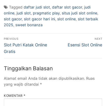
Tagged
daftar judi slot
,
daftar slot gacor
,
judi
online
,
judi slot
,
pragmatic play
,
situs judi slot online
,
slot gacor
,
slot gacor hari ini
,
slot online
,
slot terbaik
2025
,
sweet bonanza
Navigasi
PREVIOUS
NEXT
pos
Previous
Next
Slot Putri Katak Online
Esensi Slot Online
post:
post:
Gratis
Tinggalkan Balasan
Alamat email Anda tidak akan dipublikasikan.
Ruas
yang wajib ditandai
*
KOMENTAR
*