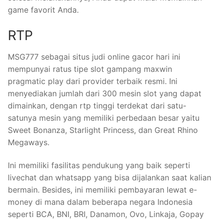
game favorit Anda.
RTP
MSG777 sebagai situs judi online gacor hari ini
mempunyai ratus tipe slot gampang maxwin
pragmatic play dari provider terbaik resmi. Ini
menyediakan jumlah dari 300 mesin slot yang dapat
dimainkan, dengan rtp tinggi terdekat dari satu-
satunya mesin yang memiliki perbedaan besar yaitu
Sweet Bonanza, Starlight Princess, dan Great Rhino
Megaways.
Ini memiliki fasilitas pendukung yang baik seperti
livechat dan whatsapp yang bisa dijalankan saat kalian
bermain. Besides, ini memiliki pembayaran lewat e-
money di mana dalam beberapa negara Indonesia
seperti BCA, BNI, BRI, Danamon, Ovo, Linkaja, Gopay