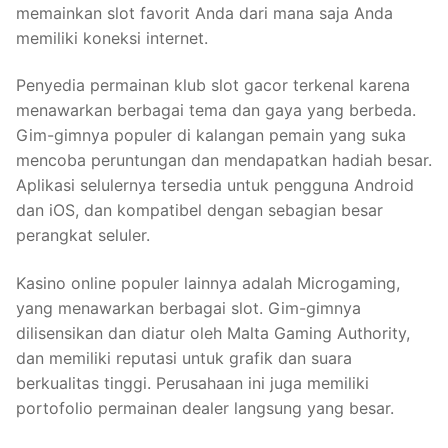
memainkan slot favorit Anda dari mana saja Anda
memiliki koneksi internet.
Penyedia permainan klub slot gacor terkenal karena
menawarkan berbagai tema dan gaya yang berbeda.
Gim-gimnya populer di kalangan pemain yang suka
mencoba peruntungan dan mendapatkan hadiah besar.
Aplikasi selulernya tersedia untuk pengguna Android
dan iOS, dan kompatibel dengan sebagian besar
perangkat seluler.
Kasino online populer lainnya adalah Microgaming,
yang menawarkan berbagai slot. Gim-gimnya
dilisensikan dan diatur oleh Malta Gaming Authority,
dan memiliki reputasi untuk grafik dan suara
berkualitas tinggi. Perusahaan ini juga memiliki
portofolio permainan dealer langsung yang besar.