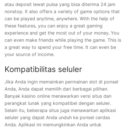
atau deposit lewat pulsa yang bisa diterima 24 jam
nonstop. It also offers a variety of game options that
can be played anytime, anywhere. With the help of
these features, you can enjoy a great gaming
experience and get the most out of your money. You
can even make friends while playing the game. This is
a great way to spend your free time. It can even be
your source of income.
Kompatibilitas seluler
Jika Anda ingin memainkan permainan slot di ponsel
Anda, Anda dapat memilih dari berbagai pilihan.
Banyak kasino online menawarkan versi situs dan
perangkat lunak yang kompatibel dengan seluler.
Selain itu, beberapa situs juga menawarkan aplikasi
seluler yang dapat Anda unduh ke ponsel cerdas
Anda. Aplikasi ini memungkinkan Anda untuk