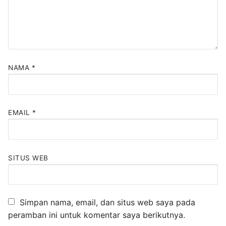
NAMA
*
EMAIL
*
SITUS WEB
Simpan nama, email, dan situs web saya pada
peramban ini untuk komentar saya berikutnya.