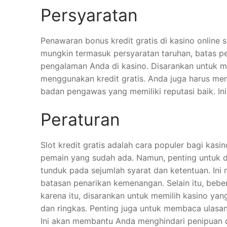
Persyaratan
Penawaran bonus kredit gratis di kasino online se
mungkin termasuk persyaratan taruhan, batas p
pengalaman Anda di kasino. Disarankan untuk 
menggunakan kredit gratis. Anda juga harus mem
badan pengawas yang memiliki reputasi baik. I
Peraturan
Slot kredit gratis adalah cara populer bagi ka
pemain yang sudah ada. Namun, penting untuk d
tunduk pada sejumlah syarat dan ketentuan. Ini
batasan penarikan kemenangan. Selain itu, beb
karena itu, disarankan untuk memilih kasino yan
dan ringkas. Penting juga untuk membaca ulasa
Ini akan membantu Anda menghindari penipuan 