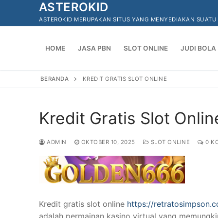
ASTEROKID
Lompat
ke
ASTEROKID MERUPAKAN SITUS YANG MENYEDIAKAN SUATU I
konten
HOME
JASA PBN
SLOT ONLINE
JUDI BOLA
BERANDA
KREDIT GRATIS SLOT ONLINE
Kredit Gratis Slot Onlin
ADMIN
OKTOBER 10, 2025
SLOT ONLINE
0 K
Kredit gratis slot online
https://retratosimpson
adalah permainan kasino virtual yang memung