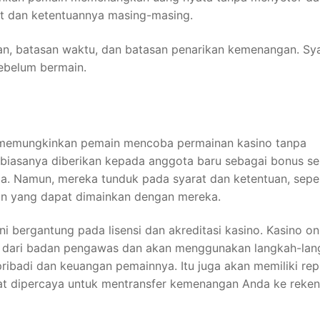
at dan ketentuannya masing-masing.
n, batasan waktu, dan batasan penarikan kemenangan. Sy
sebelum bermain.
ng memungkinkan pemain mencoba permainan kasino tanpa
i biasanya diberikan kepada anggota baru sebagai bonus s
a. Namun, mereka tunduk pada syarat dan ketentuan, seper
nan yang dapat dimainkan dengan mereka.
i bergantung pada lisensi dan akreditasi kasino. Kasino on
ensi dari badan pengawas dan akan menggunakan langkah-la
ribadi dan keuangan pemainnya. Itu juga akan memiliki rep
at dipercaya untuk mentransfer kemenangan Anda ke reken