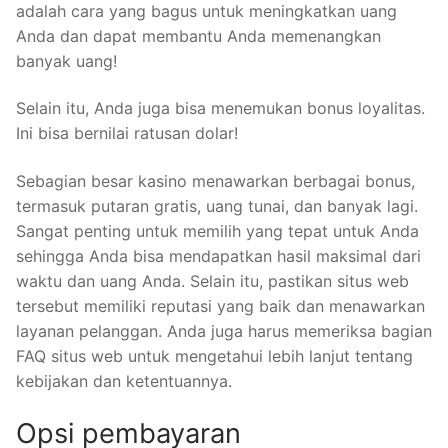
adalah cara yang bagus untuk meningkatkan uang
Anda dan dapat membantu Anda memenangkan
banyak uang!
Selain itu, Anda juga bisa menemukan bonus loyalitas.
Ini bisa bernilai ratusan dolar!
Sebagian besar kasino menawarkan berbagai bonus,
termasuk putaran gratis, uang tunai, dan banyak lagi.
Sangat penting untuk memilih yang tepat untuk Anda
sehingga Anda bisa mendapatkan hasil maksimal dari
waktu dan uang Anda. Selain itu, pastikan situs web
tersebut memiliki reputasi yang baik dan menawarkan
layanan pelanggan. Anda juga harus memeriksa bagian
FAQ situs web untuk mengetahui lebih lanjut tentang
kebijakan dan ketentuannya.
Opsi pembayaran