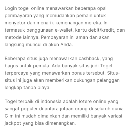
Login togel online menawarkan beberapa opsi
pembayaran yang memudahkan pemain untuk
menyetor dan menarik kemenangan mereka. Ini
termasuk penggunaan e-wallet, kartu debit/kredit, dan
metode lainnya. Pembayaran ini aman dan akan
langsung muncul di akun Anda.
Beberapa situs juga menawarkan cashback, yang
bagus untuk pemula. Ada banyak situs judi Togel
terpercaya yang menawarkan bonus tersebut. Situs-
situs ini juga akan memberikan dukungan pelanggan
lengkap tanpa biaya.
Togel terbaik di indonesia adalah lotere online yang
sangat populer di antara jutaan orang di seluruh dunia.
Gim ini mudah dimainkan dan memiliki banyak variasi
jackpot yang bisa dimenangkan.