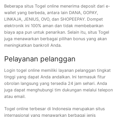
Beberapa situs Togel online menerima deposit dari e-
wallet yang berbeda, antara lain DANA, GOPAY,
LINKAJA, JENIUS, OVO, dan SHOPEEPAY. Dompet
elektronik ini 100% aman dan tidak membebankan
biaya apa pun untuk penarikan. Selain itu, situs Togel
juga menawarkan berbagai pilihan bonus yang akan
meningkatkan bankroll Anda.
Pelayanan pelanggan
Login togel online memiliki layanan pelanggan tingkat
tinggi yang dapat Anda andalkan. Ini termasuk fitur
obrolan langsung yang tersedia 24 jam sehari. Anda
juga dapat menghubungi tim dukungan melalui telepon
atau email.
Togel online terbesar di Indonesia merupakan situs
internasional yang menawarkan berbagai jenis