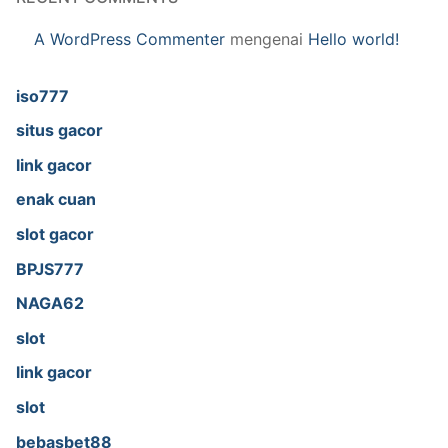
A WordPress Commenter
mengenai
Hello world!
iso777
situs gacor
link gacor
enak cuan
slot gacor
BPJS777
NAGA62
slot
link gacor
slot
bebasbet88