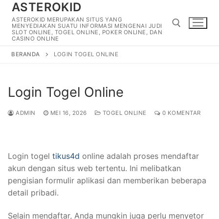
ASTEROKID
Lompat
ke
ASTEROKID MERUPAKAN SITUS YANG
MENYEDIAKAN SUATU INFORMASI MENGENAI JUDI
konten
SLOT ONLINE, TOGEL ONLINE, POKER ONLINE, DAN
CASINO ONLINE
BERANDA
LOGIN TOGEL ONLINE
Cari:
Login Togel Online
ADMIN
MEI 16, 2026
TOGEL ONLINE
0 KOMENTAR
Login togel
tikus4d
online adalah proses mendaftar
akun dengan situs web tertentu. Ini melibatkan
pengisian formulir aplikasi dan memberikan beberapa
detail pribadi.
Selain mendaftar, Anda mungkin juga perlu menyetor