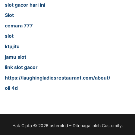
slot gacor hari ini
Slot
cemara 777
slot
ktpjitu
jamu slot
link slot gacor
https://laughingladiesrestaurant.com/about/
oli 4d
Hak Cipta © 2026 asterokid – Ditenagai oleh
Customify
.