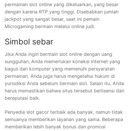
permainan slot online yang dikeluarkan, yang besar
dengan karena RTP yang tinggi. Disebabkan jumlah
jackpot yang sangat besar, saat ini pemain
Microgaming bermain melalui online judi.
Simbol sebar
Jika Anda ingin bermain slot online dengan uang
sungguhan, Anda memerlukan koneksi internet yang
bagus dan komputer yang memenuhi persyaratan
permainan. Anda juga harus mengetahui hukum di
yurisdiksi Anda sebelum bermain slot. Selain itu, Anda
harus memastikan bahwa situs tersebut berlisensi dan
bereputasi baik.
Penyedia slot gacor terbaik ada banyak, namun tidak
semuanya memberikan layanan yang sama. Beberapa
memberikan lebih banyak bonus dan promosi