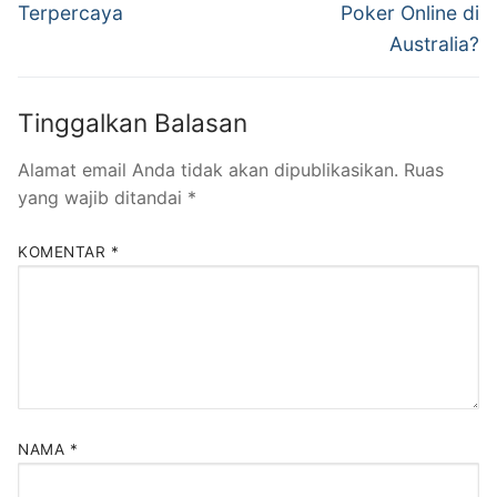
post:
post:
Terpercaya
Poker Online di
Australia?
Tinggalkan Balasan
Alamat email Anda tidak akan dipublikasikan.
Ruas
yang wajib ditandai
*
KOMENTAR
*
NAMA
*