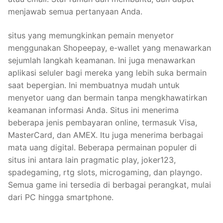
menjawab semua pertanyaan Anda.
situs yang memungkinkan pemain menyetor
menggunakan Shopeepay, e-wallet yang menawarkan
sejumlah langkah keamanan. Ini juga menawarkan
aplikasi seluler bagi mereka yang lebih suka bermain
saat bepergian. Ini membuatnya mudah untuk
menyetor uang dan bermain tanpa mengkhawatirkan
keamanan informasi Anda. Situs ini menerima
beberapa jenis pembayaran online, termasuk Visa,
MasterCard, dan AMEX. Itu juga menerima berbagai
mata uang digital. Beberapa permainan populer di
situs ini antara lain pragmatic play, joker123,
spadegaming, rtg slots, microgaming, dan playngo.
Semua game ini tersedia di berbagai perangkat, mulai
dari PC hingga smartphone.