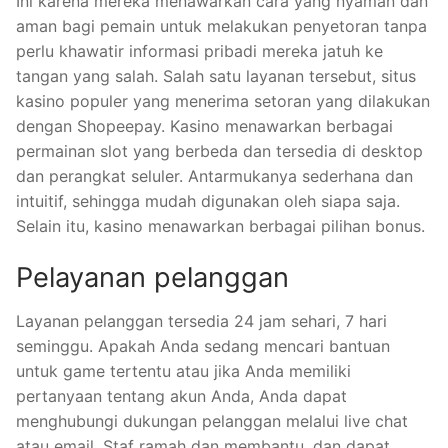
Ini karena mereka menawarkan cara yang nyaman dan
aman bagi pemain untuk melakukan penyetoran tanpa
perlu khawatir informasi pribadi mereka jatuh ke
tangan yang salah. Salah satu layanan tersebut, situs
kasino populer yang menerima setoran yang dilakukan
dengan Shopeepay. Kasino menawarkan berbagai
permainan slot yang berbeda dan tersedia di desktop
dan perangkat seluler. Antarmukanya sederhana dan
intuitif, sehingga mudah digunakan oleh siapa saja.
Selain itu, kasino menawarkan berbagai pilihan bonus.
Pelayanan pelanggan
Layanan pelanggan tersedia 24 jam sehari, 7 hari
seminggu. Apakah Anda sedang mencari bantuan
untuk game tertentu atau jika Anda memiliki
pertanyaan tentang akun Anda, Anda dapat
menghubungi dukungan pelanggan melalui live chat
atau email. Staf ramah dan membantu, dan dapat