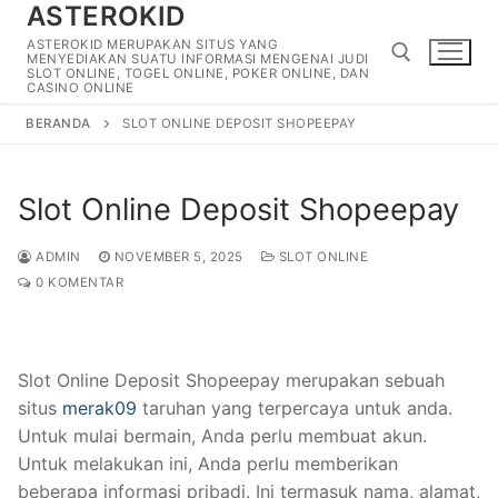
ASTEROKID
Lompat
ke
ASTEROKID MERUPAKAN SITUS YANG
MENYEDIAKAN SUATU INFORMASI MENGENAI JUDI
konten
SLOT ONLINE, TOGEL ONLINE, POKER ONLINE, DAN
CASINO ONLINE
BERANDA
SLOT ONLINE DEPOSIT SHOPEEPAY
Cari:
Slot Online Deposit Shopeepay
ADMIN
NOVEMBER 5, 2025
SLOT ONLINE
0 KOMENTAR
Slot Online Deposit Shopeepay merupakan sebuah
situs
merak09
taruhan yang terpercaya untuk anda.
Untuk mulai bermain, Anda perlu membuat akun.
Untuk melakukan ini, Anda perlu memberikan
beberapa informasi pribadi. Ini termasuk nama, alamat,