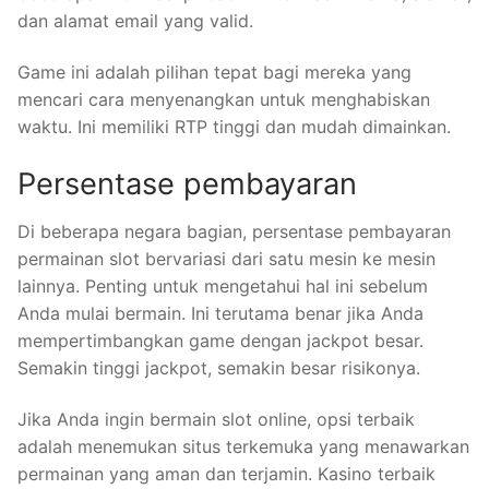
dan alamat email yang valid.
Game ini adalah pilihan tepat bagi mereka yang
mencari cara menyenangkan untuk menghabiskan
waktu. Ini memiliki RTP tinggi dan mudah dimainkan.
Persentase pembayaran
Di beberapa negara bagian, persentase pembayaran
permainan slot bervariasi dari satu mesin ke mesin
lainnya. Penting untuk mengetahui hal ini sebelum
Anda mulai bermain. Ini terutama benar jika Anda
mempertimbangkan game dengan jackpot besar.
Semakin tinggi jackpot, semakin besar risikonya.
Jika Anda ingin bermain slot online, opsi terbaik
adalah menemukan situs terkemuka yang menawarkan
permainan yang aman dan terjamin. Kasino terbaik