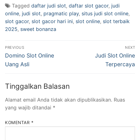
Tagged
daftar judi slot
,
daftar slot gacor
,
judi
online
,
judi slot
,
pragmatic play
,
situs judi slot online
,
slot gacor
,
slot gacor hari ini
,
slot online
,
slot terbaik
2025
,
sweet bonanza
Navigasi
PREVIOUS
NEXT
pos
Previous
Next
Domino Slot Online
Judi Slot Online
post:
post:
Uang Asli
Terpercaya
Tinggalkan Balasan
Alamat email Anda tidak akan dipublikasikan.
Ruas
yang wajib ditandai
*
KOMENTAR
*