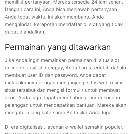
memiliki pertanyaan. Mereka tersedia 24 jam sehari.
Dengan cara ini, Anda bisa menjawab pertanyaan
Anda tepat waktu. Ini akan membantu Anda
menghindari kerepotan mendaftar di slot yang tidak
dapat diandalkan.
Permainan yang ditawarkan
Jika Anda ingin memainkan permainan di situs slot
online deposit shopeepay, Anda harus terlebih dahulu
membuat user ID dan password. Anda dapat
melakukannya dengan mengunjungi situs web resmi
situs tersebut dan mengisi formulir untuk membuat
akun. Anda juga dapat menghubungi tim dukungan
pelanggan untuk mendapatkan bantuan. Mereka akan
mengatur ulang kata sandi Anda jika Anda lupa.
Di era digitalisasi, layanan e-wallet semakin populer.