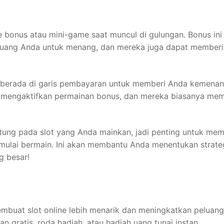
bonus atau mini-game saat muncul di gulungan. Bonus ini
luang Anda untuk menang, dan mereka juga dapat member
us berada di garis pembayaran untuk memberi Anda kemenan
uk mengaktifkan permainan bonus, dan mereka biasanya me
rgantung pada slot yang Anda mainkan, jadi penting untuk me
mulai bermain. Ini akan membantu Anda menentukan strate
g besar!
mbuat slot online lebih menarik dan meningkatkan peluang
 gratis, roda hadiah, atau hadiah uang tunai instan.