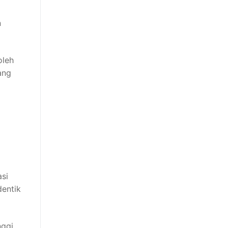
n
oleh
ang
asi
dentik
ggi.