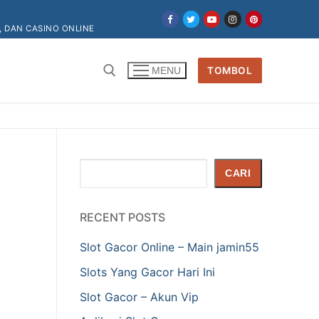
, DAN CASINO ONLINE
TOMBOL
MENU
Cari
CARI
RECENT POSTS
Slot Gacor Online – Main jamin55
Slots Yang Gacor Hari Ini
Slot Gacor – Akun Vip