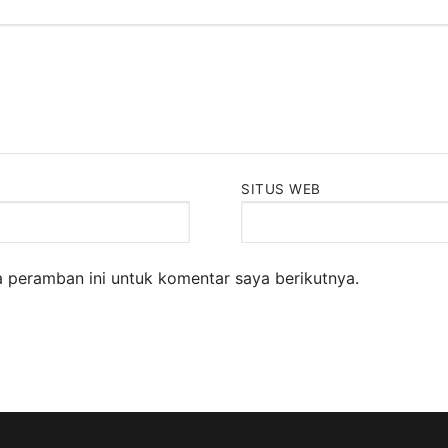
SITUS WEB
 peramban ini untuk komentar saya berikutnya.