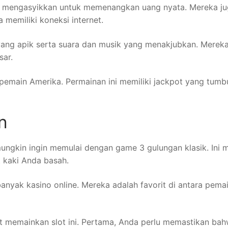
n mengasyikkan untuk memenangkan uang nyata. Mereka j
memiliki koneksi internet.
yang apik serta suara dan musik yang menakjubkan. Mereka
sar.
i pemain Amerika. Permainan ini memiliki jackpot yang tumb
n
mungkin ingin memulai dengan game 3 gulungan klasik. Ini
 kaki Anda basah.
banyak kasino online. Mereka adalah favorit di antara pema
at memainkan slot ini. Pertama, Anda perlu memastikan ba