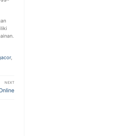
gan
iki
ainan.
gacor
,
NEXT
Online