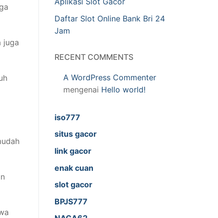
Aplikasi Slot Gacor
uga
Daftar Slot Online Bank Bri 24
Jam
 juga
RECENT COMMENTS
A WordPress Commenter
uh
mengenai
Hello world!
iso777
situs gacor
 mudah
link gacor
enak cuan
in
slot gacor
BPJS777
hwa