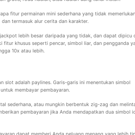
apa fitur permainan mini sederhana yang tidak memerluka
 dan termasuk alur cerita dan karakter.
ckpot lebih besar daripada yang tidak, dan dapat dipicu 
i fitur khusus seperti pencar, simbol liar, dan pengganda y
gga 10x atau lebih.
n slot adalah paylines. Garis-garis ini menentukan simbol
n untuk membayar pembayaran.
ntal sederhana, atau mungkin berbentuk zig-zag dan melint
memberikan pembayaran jika Anda mendapatkan dua simbol i
bayaran dapat memberi Anda peluang menang yang lebih tin