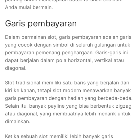
Anda mulai bermain.
Garis pembayaran
Dalam permainan slot, garis pembayaran adalah garis
yang cocok dengan simbol di seluruh gulungan untuk
pembayaran pemenang penghargaan. Garis-garis ini
dapat berjalan dalam pola horizontal, vertikal atau
diagonal.
Slot tradisional memiliki satu baris yang berjalan dari
kiri ke kanan, tetapi slot modern menawarkan banyak
garis pembayaran dengan hadiah yang berbeda-beda.
Selain itu, banyak payline yang bisa berbentuk zigzag
atau diagonal, yang membuatnya lebih menarik untuk
dimainkan.
Ketika sebuah slot memiliki lebih banyak garis