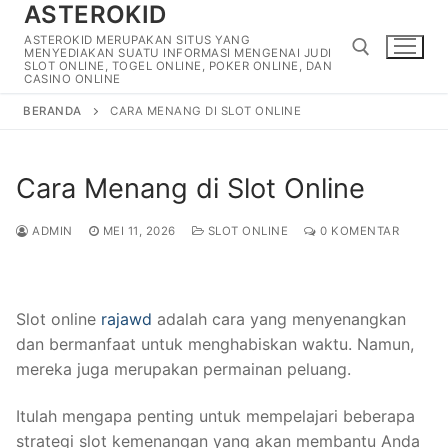
ASTEROKID
Lompat
ke
ASTEROKID MERUPAKAN SITUS YANG
MENYEDIAKAN SUATU INFORMASI MENGENAI JUDI
konten
SLOT ONLINE, TOGEL ONLINE, POKER ONLINE, DAN
CASINO ONLINE
BERANDA
CARA MENANG DI SLOT ONLINE
Cari:
Cara Menang di Slot Online
ADMIN
MEI 11, 2026
SLOT ONLINE
0 KOMENTAR
Slot online
rajawd
adalah cara yang menyenangkan
dan bermanfaat untuk menghabiskan waktu. Namun,
mereka juga merupakan permainan peluang.
Itulah mengapa penting untuk mempelajari beberapa
strategi slot kemenangan yang akan membantu Anda