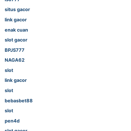
situs gacor
link gacor
enak cuan
slot gacor
BPJS777
NAGA62
slot
link gacor
slot
bebasbet88
slot
pen4d
slot gacor