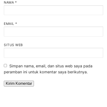
NAMA
*
EMAIL
*
SITUS WEB
Simpan nama, email, dan situs web saya pada
peramban ini untuk komentar saya berikutnya.