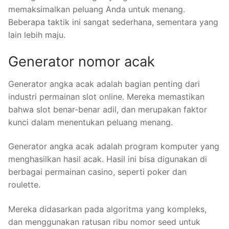
memaksimalkan peluang Anda untuk menang.
Beberapa taktik ini sangat sederhana, sementara yang
lain lebih maju.
Generator nomor acak
Generator angka acak adalah bagian penting dari
industri permainan slot online. Mereka memastikan
bahwa slot benar-benar adil, dan merupakan faktor
kunci dalam menentukan peluang menang.
Generator angka acak adalah program komputer yang
menghasilkan hasil acak. Hasil ini bisa digunakan di
berbagai permainan casino, seperti poker dan
roulette.
Mereka didasarkan pada algoritma yang kompleks,
dan menggunakan ratusan ribu nomor seed untuk