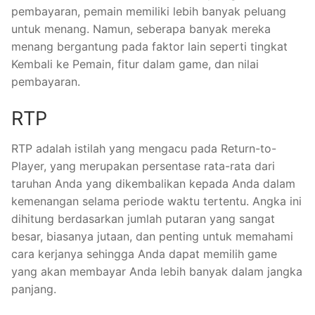
pembayaran, pemain memiliki lebih banyak peluang
untuk menang. Namun, seberapa banyak mereka
menang bergantung pada faktor lain seperti tingkat
Kembali ke Pemain, fitur dalam game, dan nilai
pembayaran.
RTP
RTP adalah istilah yang mengacu pada Return-to-
Player, yang merupakan persentase rata-rata dari
taruhan Anda yang dikembalikan kepada Anda dalam
kemenangan selama periode waktu tertentu. Angka ini
dihitung berdasarkan jumlah putaran yang sangat
besar, biasanya jutaan, dan penting untuk memahami
cara kerjanya sehingga Anda dapat memilih game
yang akan membayar Anda lebih banyak dalam jangka
panjang.