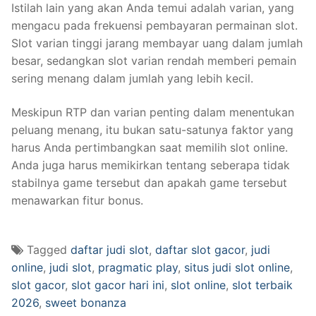
Istilah lain yang akan Anda temui adalah varian, yang
mengacu pada frekuensi pembayaran permainan slot.
Slot varian tinggi jarang membayar uang dalam jumlah
besar, sedangkan slot varian rendah memberi pemain
sering menang dalam jumlah yang lebih kecil.
Meskipun RTP dan varian penting dalam menentukan
peluang menang, itu bukan satu-satunya faktor yang
harus Anda pertimbangkan saat memilih slot online.
Anda juga harus memikirkan tentang seberapa tidak
stabilnya game tersebut dan apakah game tersebut
menawarkan fitur bonus.
Tagged
daftar judi slot
,
daftar slot gacor
,
judi
online
,
judi slot
,
pragmatic play
,
situs judi slot online
,
slot gacor
,
slot gacor hari ini
,
slot online
,
slot terbaik
2026
,
sweet bonanza