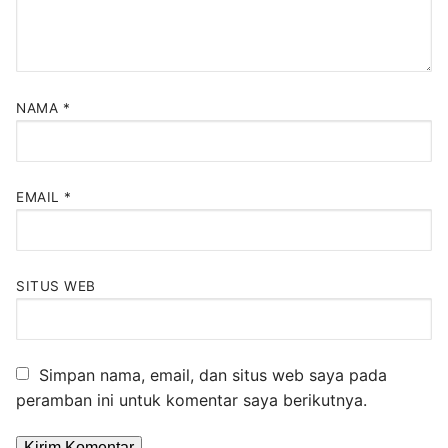
NAMA
*
EMAIL
*
SITUS WEB
Simpan nama, email, dan situs web saya pada
peramban ini untuk komentar saya berikutnya.