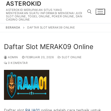
ASTEROKID
Lompat
ke
ASTEROKID MERUPAKAN SITUS YANG
MENYEDIAKAN SUATU INFORMASI MENGENAI JUDI
konten
SLOT ONLINE, TOGEL ONLINE, POKER ONLINE, DAN
CASINO ONLINE
BERANDA
DAFTAR SLOT MERAK09 ONLINE
Cari:
Daftar Slot MERAK09 Online
ADMIN
FEBRUARI 20, 2026
SLOT ONLINE
0 KOMENTAR
Daftar slot
RAJA01
online adalah cara terbaik untuk