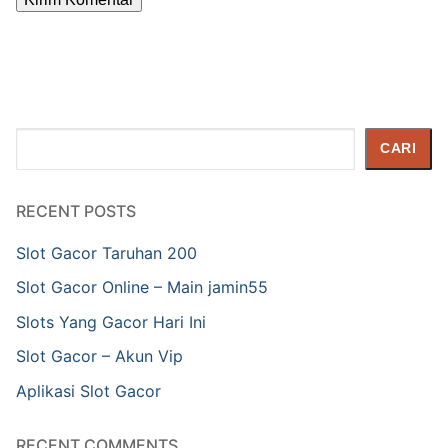
Cari
CARI
RECENT POSTS
Slot Gacor Taruhan 200
Slot Gacor Online – Main jamin55
Slots Yang Gacor Hari Ini
Slot Gacor – Akun Vip
Aplikasi Slot Gacor
RECENT COMMENTS