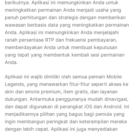
berikutnya. Aplikasi ini memungkinkan Anda untuk
meningkatkan permainan Anda menjadi usaha yang
penuh perhitungan dan strategis dengan memberikan
wawasan berbasis data yang meningkatkan permainan
Anda. Aplikasi ini memungkinkan Anda menjelajahi
ranah persentase RTP dan frekuensi pembayaran,
memberdayakan Anda untuk membuat keputusan
yang tepat yang membentuk kembali sesi permainan
Anda.
Aplikasi ini wajib dimiliki oleh semua pemain Mobile
Legends, yang menawarkan fitur-fitur seperti akses ke
skin dan emote premium, item gratis, dan layanan
dukungan. Antarmuka penggunanya mudah dinavigasi,
dan dapat digunakan di perangkat iOS dan Android. Ini
menjadikannya pilihan yang bagus bagi pemula yang
ingin membangun peringkat dan keterampilan mereka
dengan lebih cepat. Aplikasi ini juga menyediakan