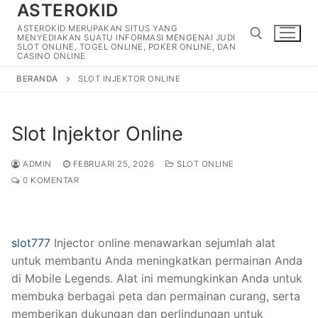
ASTEROKID
Lompat
ke
ASTEROKID MERUPAKAN SITUS YANG
MENYEDIAKAN SUATU INFORMASI MENGENAI JUDI
konten
SLOT ONLINE, TOGEL ONLINE, POKER ONLINE, DAN
CASINO ONLINE
BERANDA
SLOT INJEKTOR ONLINE
Cari:
Slot Injektor Online
ADMIN
FEBRUARI 25, 2026
SLOT ONLINE
0 KOMENTAR
slot777
Injector online menawarkan sejumlah alat
untuk membantu Anda meningkatkan permainan Anda
di Mobile Legends. Alat ini memungkinkan Anda untuk
membuka berbagai peta dan permainan curang, serta
memberikan dukungan dan perlindungan untuk