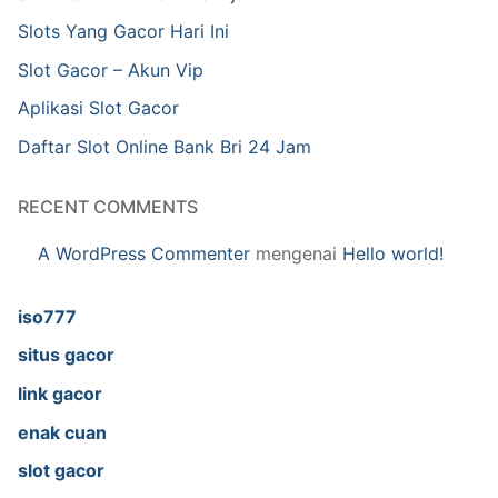
Slots Yang Gacor Hari Ini
Slot Gacor – Akun Vip
Aplikasi Slot Gacor
Daftar Slot Online Bank Bri 24 Jam
RECENT COMMENTS
A WordPress Commenter
mengenai
Hello world!
iso777
situs gacor
link gacor
enak cuan
slot gacor