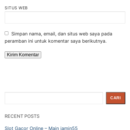
SITUS WEB
Simpan nama, email, dan situs web saya pada
peramban ini untuk komentar saya berikutnya.
Cari
CARI
RECENT POSTS
Slot Gacor Online – Main jamin55