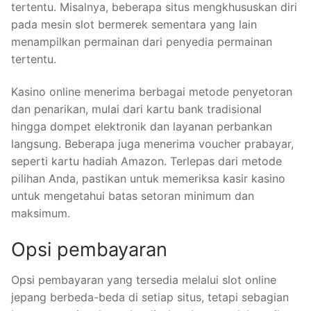
tertentu. Misalnya, beberapa situs mengkhususkan diri
pada mesin slot bermerek sementara yang lain
menampilkan permainan dari penyedia permainan
tertentu.
Kasino online menerima berbagai metode penyetoran
dan penarikan, mulai dari kartu bank tradisional
hingga dompet elektronik dan layanan perbankan
langsung. Beberapa juga menerima voucher prabayar,
seperti kartu hadiah Amazon. Terlepas dari metode
pilihan Anda, pastikan untuk memeriksa kasir kasino
untuk mengetahui batas setoran minimum dan
maksimum.
Opsi pembayaran
Opsi pembayaran yang tersedia melalui slot online
jepang berbeda-beda di setiap situs, tetapi sebagian