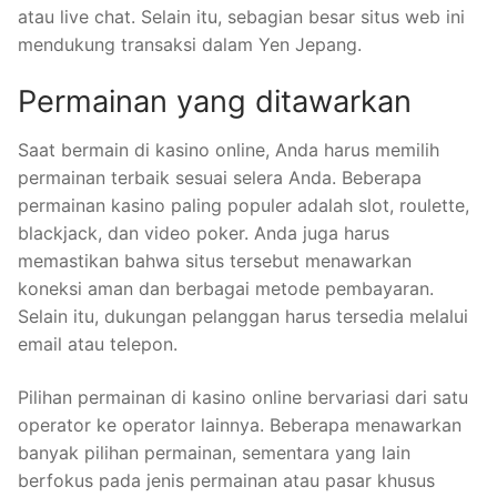
atau live chat. Selain itu, sebagian besar situs web ini
mendukung transaksi dalam Yen Jepang.
Permainan yang ditawarkan
Saat bermain di kasino online, Anda harus memilih
permainan terbaik sesuai selera Anda. Beberapa
permainan kasino paling populer adalah slot, roulette,
blackjack, dan video poker. Anda juga harus
memastikan bahwa situs tersebut menawarkan
koneksi aman dan berbagai metode pembayaran.
Selain itu, dukungan pelanggan harus tersedia melalui
email atau telepon.
Pilihan permainan di kasino online bervariasi dari satu
operator ke operator lainnya. Beberapa menawarkan
banyak pilihan permainan, sementara yang lain
berfokus pada jenis permainan atau pasar khusus