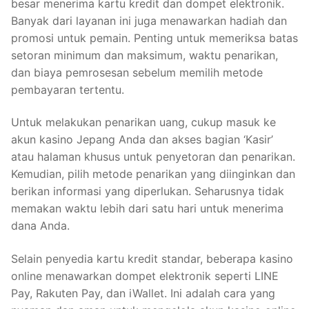
besar menerima kartu kredit dan dompet elektronik.
Banyak dari layanan ini juga menawarkan hadiah dan
promosi untuk pemain. Penting untuk memeriksa batas
setoran minimum dan maksimum, waktu penarikan,
dan biaya pemrosesan sebelum memilih metode
pembayaran tertentu.
Untuk melakukan penarikan uang, cukup masuk ke
akun kasino Jepang Anda dan akses bagian ‘Kasir’
atau halaman khusus untuk penyetoran dan penarikan.
Kemudian, pilih metode penarikan yang diinginkan dan
berikan informasi yang diperlukan. Seharusnya tidak
memakan waktu lebih dari satu hari untuk menerima
dana Anda.
Selain penyedia kartu kredit standar, beberapa kasino
online menawarkan dompet elektronik seperti LINE
Pay, Rakuten Pay, dan iWallet. Ini adalah cara yang