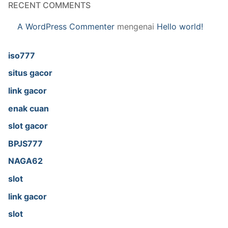
RECENT COMMENTS
A WordPress Commenter
mengenai
Hello world!
iso777
situs gacor
link gacor
enak cuan
slot gacor
BPJS777
NAGA62
slot
link gacor
slot