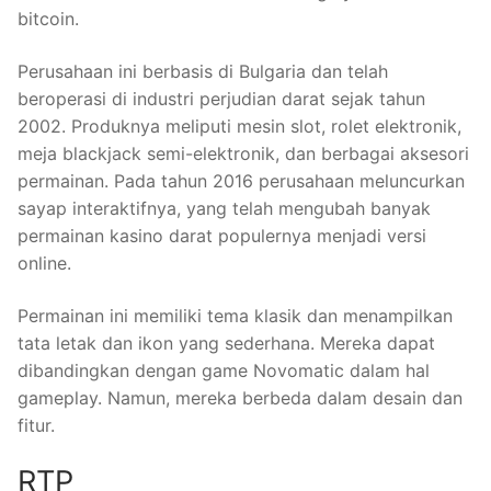
bitcoin.
Perusahaan ini berbasis di Bulgaria dan telah
beroperasi di industri perjudian darat sejak tahun
2002. Produknya meliputi mesin slot, rolet elektronik,
meja blackjack semi-elektronik, dan berbagai aksesori
permainan. Pada tahun 2016 perusahaan meluncurkan
sayap interaktifnya, yang telah mengubah banyak
permainan kasino darat populernya menjadi versi
online.
Permainan ini memiliki tema klasik dan menampilkan
tata letak dan ikon yang sederhana. Mereka dapat
dibandingkan dengan game Novomatic dalam hal
gameplay. Namun, mereka berbeda dalam desain dan
fitur.
RTP