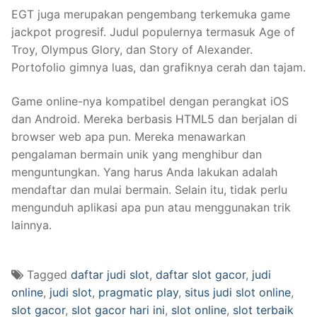
EGT juga merupakan pengembang terkemuka game
jackpot progresif. Judul populernya termasuk Age of
Troy, Olympus Glory, dan Story of Alexander.
Portofolio gimnya luas, dan grafiknya cerah dan tajam.
Game online-nya kompatibel dengan perangkat iOS
dan Android. Mereka berbasis HTML5 dan berjalan di
browser web apa pun. Mereka menawarkan
pengalaman bermain unik yang menghibur dan
menguntungkan. Yang harus Anda lakukan adalah
mendaftar dan mulai bermain. Selain itu, tidak perlu
mengunduh aplikasi apa pun atau menggunakan trik
lainnya.
Tagged
daftar judi slot
,
daftar slot gacor
,
judi
online
,
judi slot
,
pragmatic play
,
situs judi slot online
,
slot gacor
,
slot gacor hari ini
,
slot online
,
slot terbaik