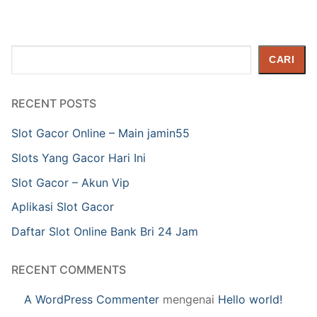
Cari
CARI
RECENT POSTS
Slot Gacor Online – Main jamin55
Slots Yang Gacor Hari Ini
Slot Gacor – Akun Vip
Aplikasi Slot Gacor
Daftar Slot Online Bank Bri 24 Jam
RECENT COMMENTS
A WordPress Commenter
mengenai
Hello world!