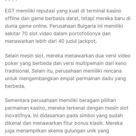
EGT memiliki reputasi yang kuat di terminal kasino
offline dan game berbasis darat, tetapi mereka baru di
dunia game online. Perusahaan Bulgaria ini memiliki
sekitar 70 slot video dalam portofolionya dan
menawarkan lebih dari 40 judul jackpot.
Selain mesin slot, mereka menawarkan dua versi video
poker yang berbeda dan versi multipemain dari keno
tradisional. Selain itu, perusahaan memiliki rencana
untuk mengembangkan empat permainan dadu yang
berbeda.
Sementara perusahaan memiliki beragam pilihan
permainan kasino, mereka terkenal dengan mesin slot
inovatifnya. Ini didasarkan pada simbol yang sudah
dikenal dan menawarkan fitur bonus klasik. Mereka
juga menampilkan skema gulungan unik yang