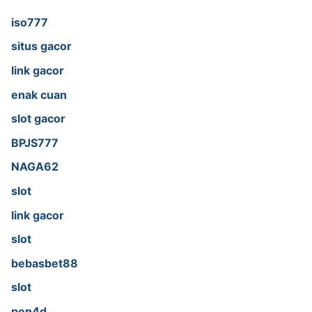
iso777
situs gacor
link gacor
enak cuan
slot gacor
BPJS777
NAGA62
slot
link gacor
slot
bebasbet88
slot
pen4d