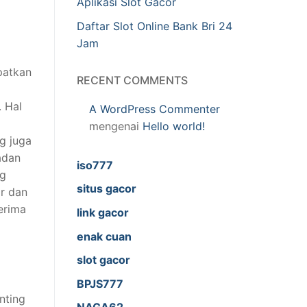
Aplikasi Slot Gacor
Daftar Slot Online Bank Bri 24
Jam
patkan
RECENT COMMENTS
. Hal
A WordPress Commenter
a
mengenai
Hello world!
g juga
adan
iso777
ng
situs gacor
r dan
erima
link gacor
enak cuan
slot gacor
BPJS777
nting