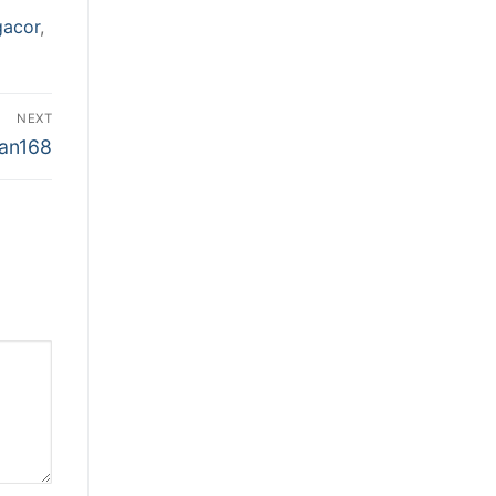
gacor
,
NEXT
han168