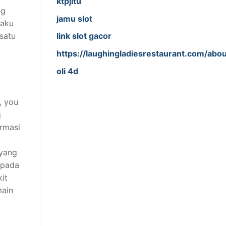
ktpjitu
ng
jamu slot
laku
satu
link slot gacor
https://laughingladiesrestaurant.com/abou
oli 4d
, you
g
rmasi
 yang
 pada
it
main