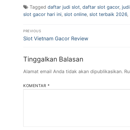
Tagged
daftar judi slot
,
daftar slot gacor
,
judi
slot gacor hari ini
,
slot online
,
slot terbaik 2026
,
Navigasi
PREVIOUS
Previous
pos
Slot Vietnam Gacor Review
post:
Tinggalkan Balasan
Alamat email Anda tidak akan dipublikasikan.
Ru
KOMENTAR
*